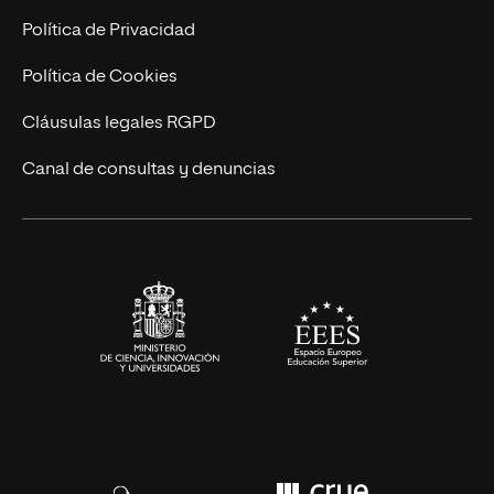
Postgrados
Trabaja en UNIR
Política de Privacidad
Cursos Universitarios
Actualidad
Política de Cookies
UNIR Revista
Cláusulas legales RGPD
Eventos
Canal de consultas y denuncias
Alianzas corporativas
Sala de prensa
Contacto