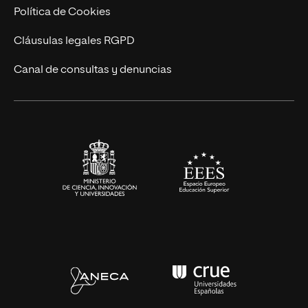
Cursos Universitarios
Actualidad
Política de Cookies
UNIR Revista
Cláusulas legales RGPD
Eventos
Canal de consultas y denuncias
Alianzas corporativas
Sala de prensa
Contacto