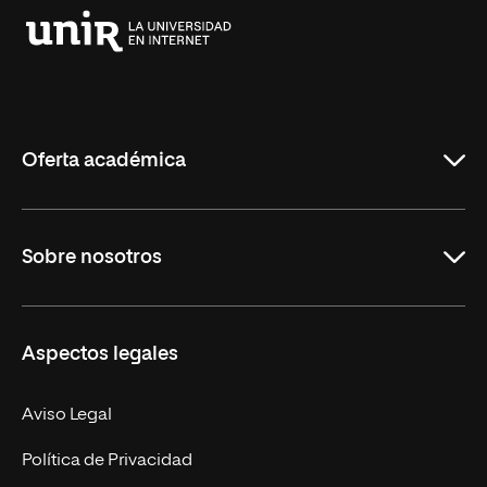
Universidad
Internacional
de
La
Rioja
Oferta académica
Grados
Sobre nosotros
Másteres Oficiales
Másteres Propios
Misión y Valores
Aspectos legales
Doctorados
Facultades
Experto Universitario
Nuestro Equipo
Aviso Legal
Postgrados
Trabaja en UNIR
Política de Privacidad