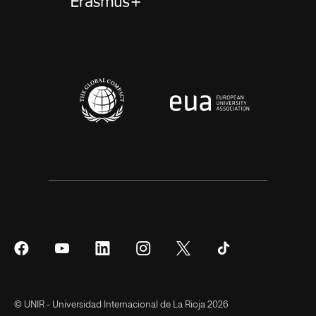
Síguenos
Síguenos
Síguenos
Síguenos
Síguenos
Síguenos
en
en
en
en
en
en
Facebook
YouTube
LinkedIn
Instagram
Twitter
Tiktok
© UNIR - Universidad Internacional de La Rioja 2026