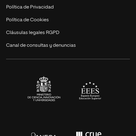
Postgrados
Trabaja en UNIR
Política de Privacidad
Cursos Universitarios
Actualidad
Política de Cookies
UNIR Revista
Cláusulas legales RGPD
Eventos
Canal de consultas y denuncias
Alianzas corporativas
Sala de prensa
Contacto