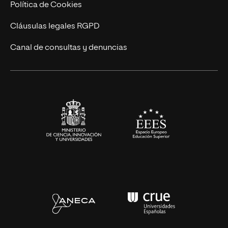
Cursos Universitarios
Actualidad
Política de Cookies
UNIR Revista
Cláusulas legales RGPD
Eventos
Canal de consultas y denuncias
Alianzas corporativas
Sala de prensa
Contacto