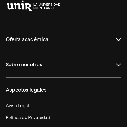
Universidad
Internacional
de
La
Rioja
Oferta académica
Grados
Sobre nosotros
Másteres Oficiales
Másteres Propios
Misión y Valores
Aspectos legales
Doctorados
Facultades
Experto Universitario
Nuestro Equipo
Aviso Legal
Postgrados
Trabaja en UNIR
Política de Privacidad