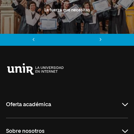
La fuerza que necesitas
Anterior
Siguiente
Universidad
Internacional
de
La
Rioja
Oferta académica
Grados
Sobre nosotros