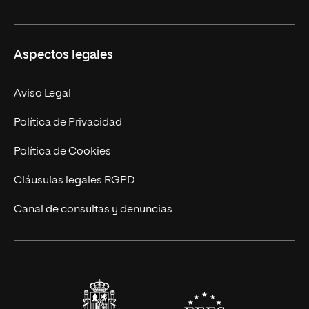
Másteres Oficiales
Másteres Propios
Misión y Valores
Aspectos legales
Doctorados
Facultades
Experto Universitario
Nuestro Equipo
Aviso Legal
Postgrados
Trabaja en UNIR
Política de Privacidad
Cursos Universitarios
Actualidad
Política de Cookies
UNIR Revista
Cláusulas legales RGPD
Eventos
Canal de consultas y denuncias
Alianzas corporativas
Sala de prensa
Contacto