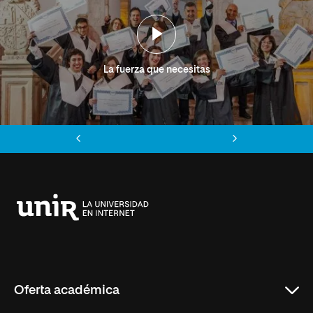
La fuerza que necesitas
Anterior
Siguiente
Universidad
Internacional
de
La
Rioja
Oferta académica