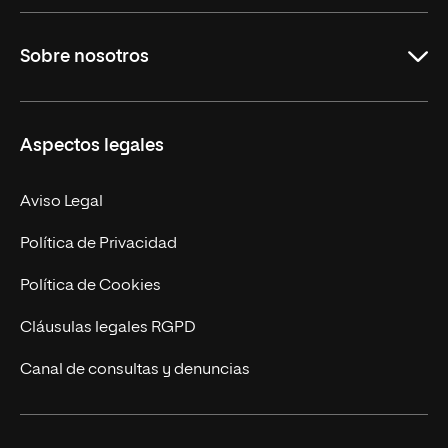
Grados
Sobre nosotros
Másteres Oficiales
Másteres Propios
Misión y Valores
Aspectos legales
Doctorados
Facultades
Experto Universitario
Nuestro Equipo
Aviso Legal
Postgrados
Trabaja en UNIR
Política de Privacidad
Cursos Universitarios
Actualidad
Política de Cookies
UNIR Revista
Cláusulas legales RGPD
Eventos
Canal de consultas y denuncias
Alianzas corporativas