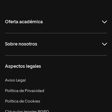
Universidad
Internacional
de
La
Rioja
Oferta académica
Grados
Sobre nosotros
Másteres Oficiales
Másteres Propios
Misión y Valores
Aspectos legales
Doctorados
Facultades
Experto Universitario
Nuestro Equipo
Aviso Legal
Postgrados
Trabaja en UNIR
Política de Privacidad
Cursos Universitarios
Actualidad
Política de Cookies
UNIR Revista