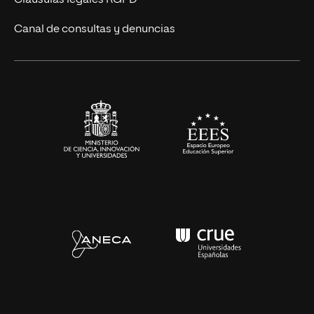
Cláusulas legales RGPD
Eventos
Canal de consultas y denuncias
Alianzas corporativas
Sala de prensa
Contacto