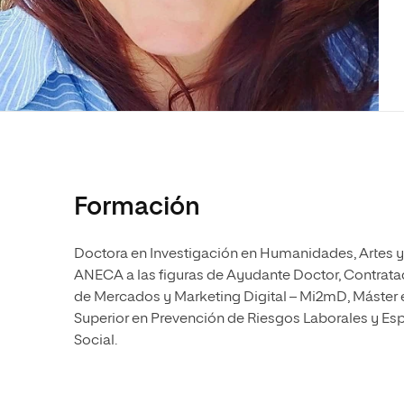
Diseño
Ingeniería y Tecnología
Ciencias P
Escuela de Humanidades
Ofici
Ciencias de la Salud
Diseño
Internacio
Inter
Normas de Organización y
Ciencias Sociales
Ciencias de la Salud
Funcionamiento
Humanidades
Ciencias Sociales
Artes
Humanidades
Música
Artes
Música
Formación
Doctora en Investigación en Humanidades, Artes y 
ANECA a las figuras de Ayudante Doctor, Contratad
de Mercados y Marketing Digital – Mi2mD, Máster
Superior en Prevención de Riesgos Laborales y Esp
Social.