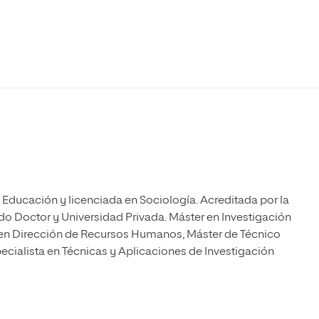
Máster Universitario en Psicopedagogía
olíticas y Relaciones
Acceso universitario para
na de Movilidad
nales
mayores
nacional
Máster Universitario en Atención Temprana y
Desarrollo Infantil
Máster Universitario en Enseñanza de Español
como Lengua Extranjera (ELE)
Educación y licenciada en Sociología. Acreditada por la
o Doctor y Universidad Privada. Máster en Investigación
 en Dirección de Recursos Humanos, Máster de Técnico
ecialista en Técnicas y Aplicaciones de Investigación