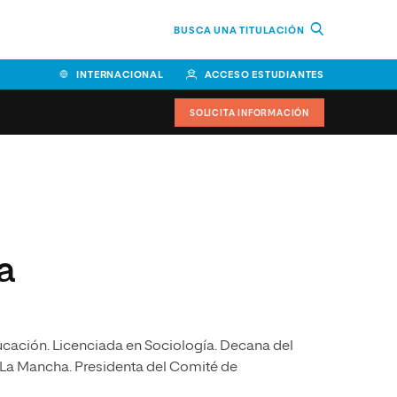
BUSCA UNA TITULACIÓN
INTERNACIONAL
ACCESO ESTUDIANTES
SOLICITA INFORMACIÓN
Facultad de Ciencias de la
Educación y Humanidades
Facultad de Ciencias de la
a
Salud
Facultad de Economía y
Empresa
cación. Licenciada en Sociología. Decana del
Escuela Superior de Ingeniería
y Tecnología (ESIT)
a-La Mancha. Presidenta del Comité de
Facultad de Derecho