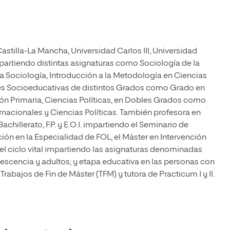
astilla-La Mancha, Universidad Carlos III, Universidad
mpartiendo distintas asignaturas como Sociología de la
a Sociología, Introducción a la Metodología en Ciencias
ones Socioeducativas de distintos Grados como Grado en
ón Primaria, Ciencias Políticas, en Dobles Grados como
rnacionales y Ciencias Políticas. También profesora en
chillerato, F.P. y E.O.I. impartiendo el Seminario de
ción en la Especialidad de FOL, el Máster en Intervención
del ciclo vital impartiendo las asignaturas denominadas
lescencia y adultos; y etapa educativa en las personas con
rabajos de Fin de Máster (TFM) y tutora de Practicum I y II.