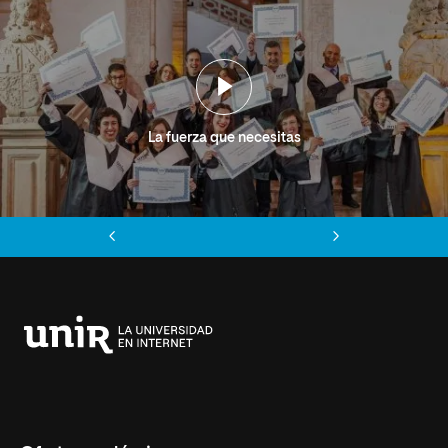
La fuerza que necesitas
Anterior
Siguiente
Universidad
Internacional
de
La
Rioja