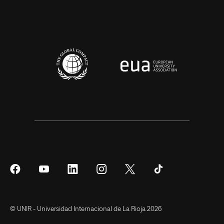
Síguenos
Síguenos
Síguenos
Síguenos
Síguenos
Síguenos
en
en
en
en
en
en
Facebook
YouTube
LinkedIn
Instagram
Twitter
Tiktok
© UNIR - Universidad Internacional de La Rioja 2026