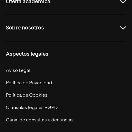
Oferta académica
Grados
Sobre nosotros
Másteres Oficiales
Másteres Propios
Misión y Valores
Aspectos legales
Doctorados
Facultades
Experto Universitario
Nuestro Equipo
Aviso Legal
Postgrados
Trabaja en UNIR
Política de Privacidad
Cursos Universitarios
Actualidad
Política de Cookies
UNIR Revista
Cláusulas legales RGPD
Eventos
Canal de consultas y denuncias
Alianzas corporativas