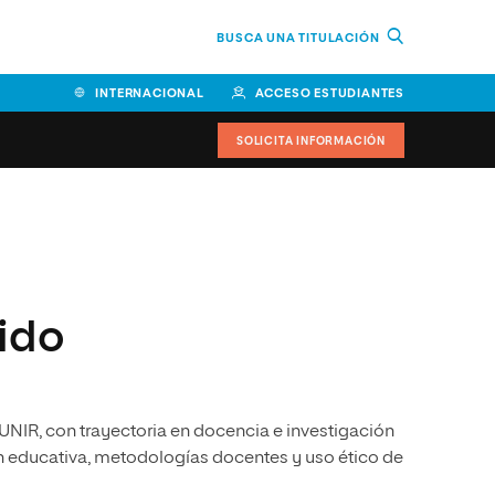
BUSCA UNA TITULACIÓN
INTERNACIONAL
ACCESO ESTUDIANTES
SOLICITA INFORMACIÓN
Facultad de Ciencias de la
Educación y Humanidades
Facultad de Ciencias de la
ido
Salud
Facultad de Economía y
Empresa
 UNIR, con trayectoria en docencia e investigación
Escuela Superior de Ingeniería
y Tecnología (ESIT)
ón educativa, metodologías docentes y uso ético de
Facultad de Derecho