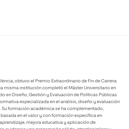
Máster Universitario en Psicopedagogía
olíticas y Relaciones
Acceso universitario para
na de Movilidad
nales
mayores
nacional
Máster Universitario en Atención Temprana y
Desarrollo Infantil
Máster Universitario en Enseñanza de Español
como Lengua Extranjera (ELE)
lència, obtuvo el Premio Extraordinario de Fin de Carrera
la misma institución completó el Máster Universitario en
ado en Diseño, Gestión y Evaluación de Políticas Públicas
ormativa especializada en el análisis, diseño y evaluación
ial. Su formación académica se ha complementado,
 basada en el valor y con formación específica en
prendizaje, mejora educativa y aplicación de