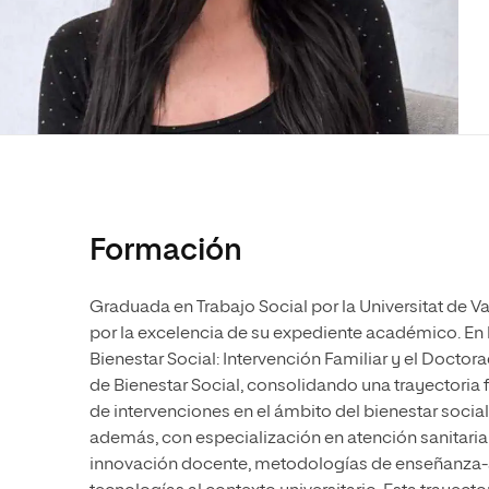
Diseño
Ingeniería y Tecnología
Ciencias P
Escuela de Humanidades
Ofici
Ciencias de la Salud
Diseño
Internacio
Inter
Normas de Organización y
Ciencias Sociales
Ciencias de la Salud
Funcionamiento
Humanidades
Ciencias Sociales
Artes
Humanidades
Música
Artes
Música
Formación
Graduada en Trabajo Social por la Universitat de Va
por la excelencia de su expediente académico. En 
Bienestar Social: Intervención Familiar y el Doctor
de Bienestar Social, consolidando una trayectoria f
de intervenciones en el ámbito del bienestar soc
además, con especialización en atención sanitaria
innovación docente, metodologías de enseñanza-a