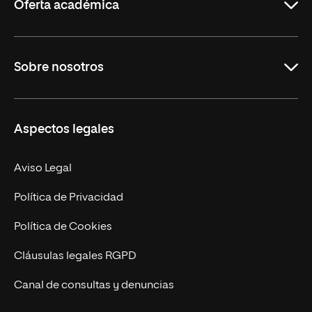
Oferta académica
Grados
Sobre nosotros
Másteres Oficiales
Másteres Propios
Misión y Valores
Aspectos legales
Doctorados
Facultades
Experto Universitario
Nuestro Equipo
Aviso Legal
Postgrados
Trabaja en UNIR
Política de Privacidad
Cursos Universitarios
Actualidad
Política de Cookies
UNIR Revista
Cláusulas legales RGPD
Eventos
Canal de consultas y denuncias
Alianzas corporativas