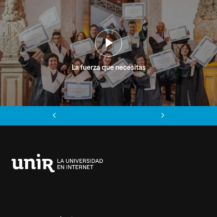
La fuerza que necesitas
Anterior
Siguiente
Universidad
Internacional
de
La
Rioja