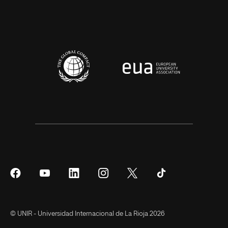
Síguenos
Síguenos
Síguenos
Síguenos
Síguenos
Síguenos
en
en
en
en
en
en
Facebook
YouTube
LinkedIn
Instagram
Twitter
Tiktok
© UNIR - Universidad Internacional de La Rioja 2026