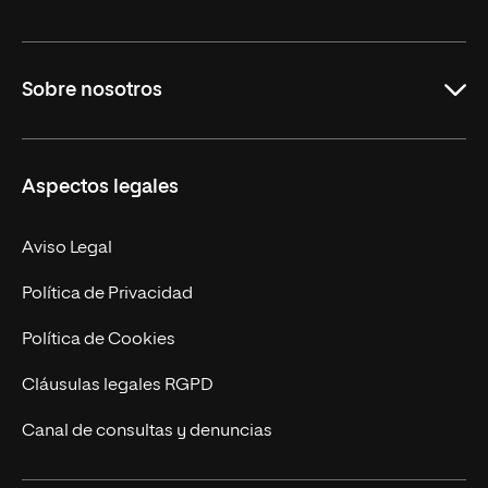
Grados
Sobre nosotros
Másteres Oficiales
Másteres Propios
Misión y Valores
Aspectos legales
Doctorados
Facultades
Experto Universitario
Nuestro Equipo
Aviso Legal
Postgrados
Trabaja en UNIR
Política de Privacidad
Cursos Universitarios
Actualidad
Política de Cookies
UNIR Revista
Cláusulas legales RGPD
Eventos
Canal de consultas y denuncias
Alianzas corporativas