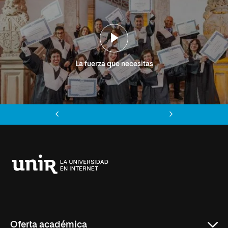
La fuerza que necesitas
Anterior
Siguiente
Universidad
Internacional
de
La
Rioja
Oferta académica