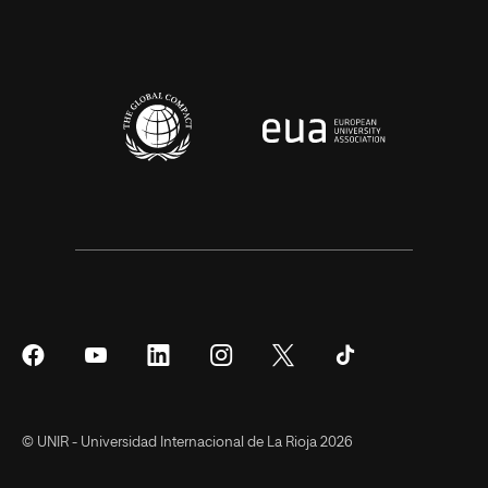
Síguenos
Síguenos
Síguenos
Síguenos
Síguenos
Síguenos
en
en
en
en
en
en
Facebook
YouTube
LinkedIn
Instagram
Twitter
Tiktok
© UNIR - Universidad Internacional de La Rioja 2026