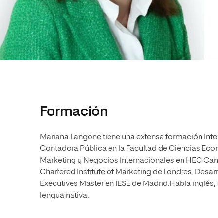
Diseño
Ingeniería y Tecnología
Ciencias P
Escuela de Humanidades
Ofici
Ciencias de la Salud
Diseño
Internacio
Inter
Normas de Organización y
Ciencias Sociales
Ciencias de la Salud
Funcionamiento
Humanidades
Ciencias Sociales
Artes
Humanidades
Música
Artes
Música
Formación
Mariana Langone tiene una extensa formación Inte
Contadora Pública en la Facultad de Ciencias Eco
Marketing y Negocios Internacionales en HEC Canad
Chartered Institute of Marketing de Londres. Desar
Executives Master en IESE de Madrid.Habla inglés, 
lengua nativa.