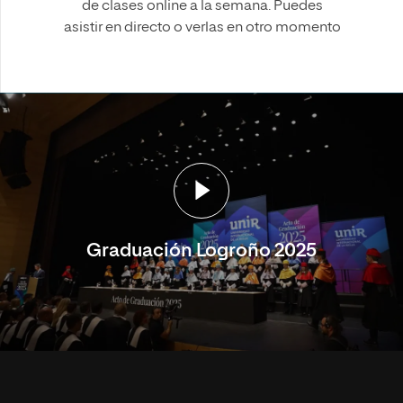
de clases online a la semana. Puedes
asistir en directo o verlas en otro momento
Graduación Logroño 2025