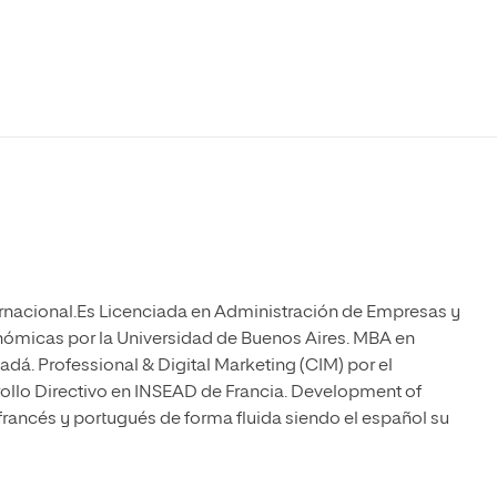
Máster Universitario en Psicopedagogía
olíticas y Relaciones
Acceso universitario para
na de Movilidad
nales
mayores
nacional
Máster Universitario en Atención Temprana y
Desarrollo Infantil
Máster Universitario en Enseñanza de Español
como Lengua Extranjera (ELE)
rnacional.Es Licenciada en Administración de Empresas y
nómicas por la Universidad de Buenos Aires. MBA en
á. Professional & Digital Marketing (CIM) por el
rollo Directivo en INSEAD de Francia. Development of
francés y portugués de forma fluida siendo el español su