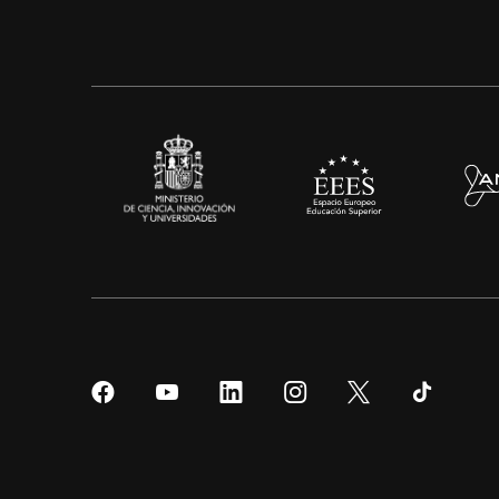
Síguenos
Síguenos
Síguenos
Síguenos
Síguenos
Sígueno
en
en
en
en
en
en
Facebook
YouTube
LinkedIn
Instagram
Twitter
Tiktok