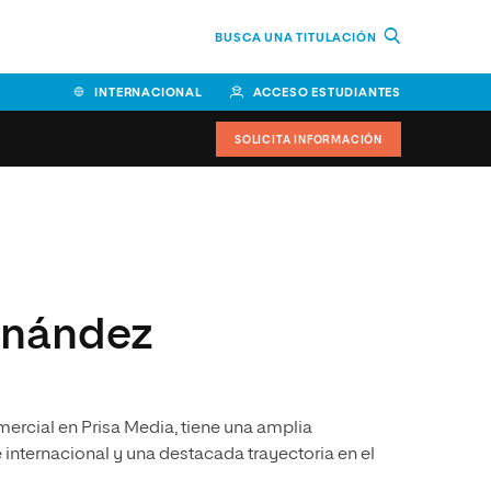
BUSCA UNA TITULACIÓN
INTERNACIONAL
ACCESO ESTUDIANTES
SOLICITA INFORMACIÓN
Facultad de Ciencias de la
Educación y Humanidades
Facultad de Ciencias de la
rnández
Salud
Facultad de Economía y
Empresa
ercial en Prisa Media, tiene una amplia
Escuela Superior de Ingeniería
y Tecnología (ESIT)
e internacional y una destacada trayectoria en el
Facultad de Derecho