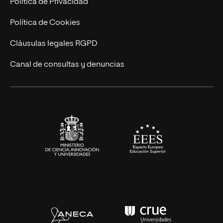
Política de Privacidad
Cursos Universitarios
Actualidad
Política de Cookies
UNIR Revista
Cláusulas legales RGPD
Eventos
Canal de consultas y denuncias
Alianzas corporativas
Sala de prensa
Contacto