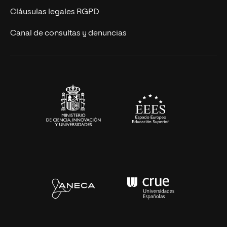
UNIR Revista
Cláusulas legales RGPD
Eventos
Canal de consultas y denuncias
Alianzas corporativas
Sala de prensa
Contacto