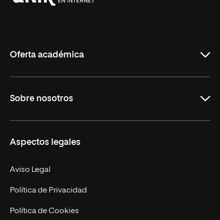
Universidad
Internacional
de
La
Rioja
Oferta académica
Grados
Sobre nosotros
Másteres Oficiales
Másteres Propios
Misión y Valores
Aspectos legales
Doctorados
Facultades
Experto Universitario
Nuestro Equipo
Aviso Legal
Postgrados
Trabaja en UNIR
Política de Privacidad
Cursos Universitarios
Actualidad
Política de Cookies