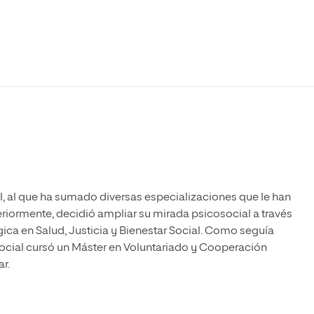
Máster Universitario en Psicopedagogía
olíticas y Relaciones
Acceso universitario para
na de Movilidad
nales
mayores
nacional
Máster Universitario en Atención Temprana y
Desarrollo Infantil
Máster Universitario en Enseñanza de Español
como Lengua Extranjera (ELE)
l, al que ha sumado diversas especializaciones que le han
eriormente, decidió ampliar su mirada psicosocial a través
gica en Salud, Justicia y Bienestar Social. Como seguía
cial cursó un Máster en Voluntariado y Cooperación
r.