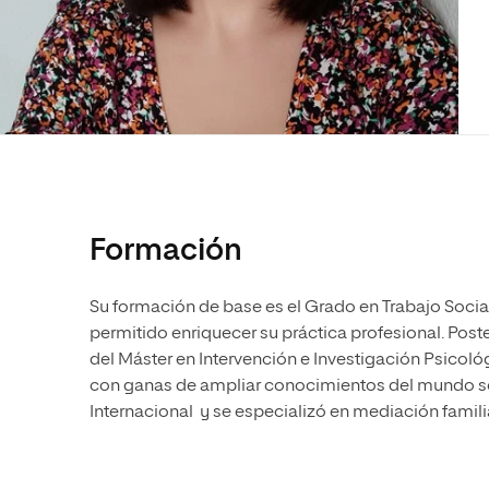
Diseño
Ingeniería y Tecnología
Ciencias P
Escuela de Humanidades
Ofici
Ciencias de la Salud
Diseño
Internacio
Inter
Normas de Organización y
Ciencias Sociales
Ciencias de la Salud
Funcionamiento
Humanidades
Ciencias Sociales
Artes
Humanidades
Música
Artes
Música
Formación
Su formación de base es el Grado en Trabajo Socia
permitido enriquecer su práctica profesional. Post
del Máster en Intervención e Investigación Psicoló
con ganas de ampliar conocimientos del mundo so
Internacional y se especializó en mediación familia