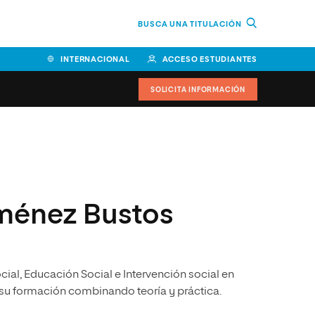
BUSCA UNA TITULACIÓN
INTERNACIONAL
ACCESO ESTUDIANTES
SOLICITA INFORMACIÓN
Facultad de Ciencias de la
Educación y Humanidades
Facultad de Ciencias de la
ménez Bustos
Salud
Facultad de Economía y
Empresa
cial, Educación Social e Intervención social en
Escuela Superior de Ingeniería
y Tecnología (ESIT)
su formación combinando teoría y práctica.
Facultad de Derecho