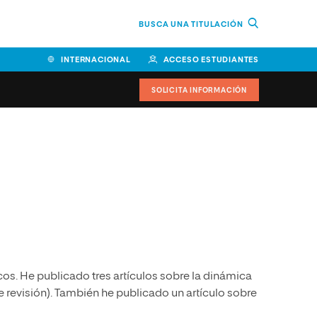
BUSCA UNA TITULACIÓN
INTERNACIONAL
ACCESO ESTUDIANTES
SOLICITA INFORMACIÓN
Facultad de Ciencias de la
Educación y Humanidades
Facultad de Ciencias de la
Salud
Facultad de Economía y
Empresa
s. He publicado tres artículos sobre la dinámica
Escuela Superior de Ingeniería
y Tecnología (ESIT)
e revisión). También he publicado un artículo sobre
Facultad de Derecho