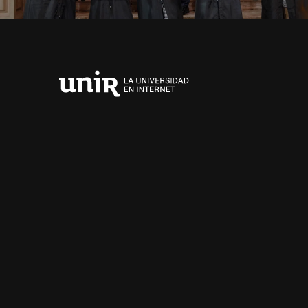
Universidad
Internacional
de
La
Rioja