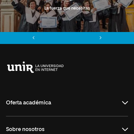
La fuerza que necesitas
Anterior
Siguiente
Universidad
Internacional
de
La
Rioja
Oferta académica
Grados
Sobre nosotros
Másteres Oficiales