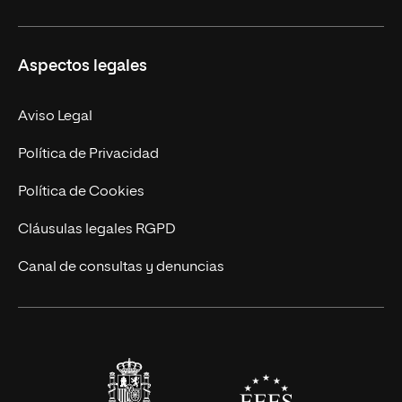
Másteres Propios
Misión y Valores
Aspectos legales
Doctorados
Facultades
Experto Universitario
Nuestro Equipo
Aviso Legal
Postgrados
Trabaja en UNIR
Política de Privacidad
Cursos Universitarios
Actualidad
Política de Cookies
UNIR Revista
Cláusulas legales RGPD
Eventos
Canal de consultas y denuncias
Alianzas corporativas
Sala de prensa
Contacto