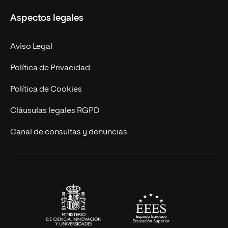
Misión y Valores
Aspectos legales
Doctorados
Facultades
Experto Universitario
Nuestro Equipo
Aviso Legal
Postgrados
Trabaja en UNIR
Política de Privacidad
Cursos Universitarios
Actualidad
Política de Cookies
UNIR Revista
Cláusulas legales RGPD
Eventos
Canal de consultas y denuncias
Alianzas corporativas
Sala de prensa
Contacto