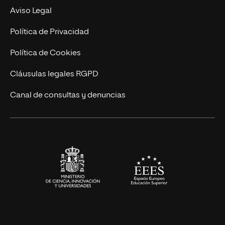
Experto Universitario
Nuestro Equipo
Aviso Legal
Postgrados
Trabaja en UNIR
Política de Privacidad
Cursos Universitarios
Actualidad
Política de Cookies
UNIR Revista
Cláusulas legales RGPD
Eventos
Canal de consultas y denuncias
Alianzas corporativas
Sala de prensa
Contacto