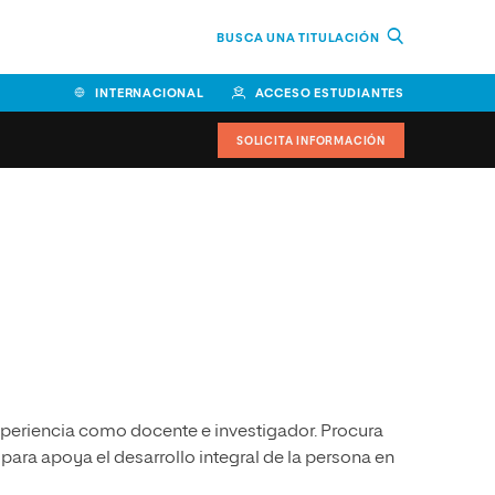
BUSCA UNA TITULACIÓN
INTERNACIONAL
ACCESO ESTUDIANTES
SOLICITA INFORMACIÓN
Facultad de Ciencias de la
Educación y Humanidades
Facultad de Ciencias de la
Salud
Facultad de Economía y
Empresa
experiencia como docente e investigador. Procura
Escuela Superior de Ingeniería
y Tecnología (ESIT)
para apoya el desarrollo integral de la persona en
Facultad de Derecho