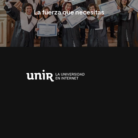
La fuerza que necesitas
Universidad
Internacional
de
La
Rioja