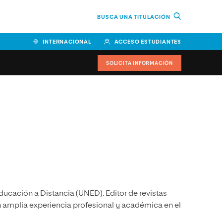
BUSCA UNA TITULACIÓN
INTERNACIONAL
ACCESO ESTUDIANTES
SOLICITA INFORMACIÓN
Facultad de Ciencias de la
Educación y Humanidades
Facultad de Ciencias de la
Salud
Facultad de Economía y
Empresa
ducación a Distancia (UNED). Editor de revistas
Escuela Superior de Ingeniería
y Tecnología (ESIT)
on amplia experiencia profesional y académica en el
Facultad de Derecho