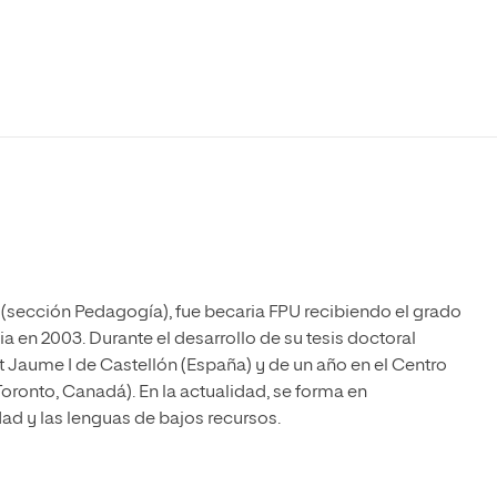
Máster Universitario en Psicopedagogía
olíticas y Relaciones
Acceso universitario para
na de Movilidad
nales
mayores
nacional
Máster Universitario en Atención Temprana y
Desarrollo Infantil
Máster Universitario en Enseñanza de Español
como Lengua Extranjera (ELE)
 (sección Pedagogía), fue becaria FPU recibiendo el grado
 en 2003. Durante el desarrollo de su tesis doctoral
t Jaume I de Castellón (España) y de un año en el Centro
oronto, Canadá). En la actualidad, se forma en
dad y las lenguas de bajos recursos.