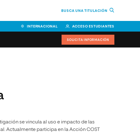
BUSCA UNA TITULACIÓN
INTERNACIONAL
ACCESO ESTUDIANTES
SOLICITA INFORMACIÓN
Facultad de Ciencias de la
Educación y Humanidades
Facultad de Ciencias de la
a
Salud
Facultad de Economía y
Empresa
tigación se vincula al uso e impacto de las
Escuela Superior de Ingeniería
y Tecnología (ESIT)
mal. Actualmente participa en la Acción COST
Facultad de Derecho