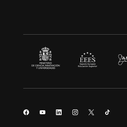
Síguenos
Síguenos
Síguenos
Síguenos
Síguenos
Sígueno
en
en
en
en
en
en
Facebook
YouTube
LinkedIn
Instagram
Twitter
Tiktok