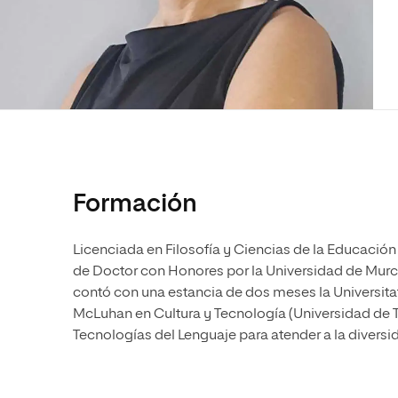
Diseño
Ingeniería y Tecnología
Ciencias P
Escuela de Humanidades
Ofici
Ciencias de la Salud
Diseño
Internacio
Inter
Normas de Organización y
Ciencias Sociales
Ciencias de la Salud
Funcionamiento
Humanidades
Ciencias Sociales
Artes
Humanidades
Música
Artes
Música
Formación
Licenciada en Filosofía y Ciencias de la Educación
de Doctor con Honores por la Universidad de Murcia
contó con una estancia de dos meses la Universita
McLuhan en Cultura y Tecnología (Universidad de T
Tecnologías del Lenguaje para atender a la diversi