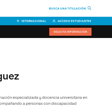
BUSCA UNA TITULACIÓN
INTERNACIONAL
ACCESO ESTUDIANTES
SOLICITA INFORMACIÓN
Facultad de Ciencias de la
Educación y Humanidades
Facultad de Ciencias de la
guez
Salud
Facultad de Economía y
Empresa
ación especializada y docencia universitaria en
Escuela Superior de Ingeniería
y Tecnología (ESIT)
 acompañando a personas con discapacidad
Facultad de Derecho