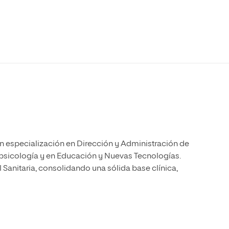
Máster Universitario en Psicopedagogía
olíticas y Relaciones
Acceso universitario para
na de Movilidad
nales
mayores
nacional
Máster Universitario en Atención Temprana y
Desarrollo Infantil
Máster Universitario en Enseñanza de Español
como Lengua Extranjera (ELE)
n especialización en Dirección y Administración de
psicología y en Educación y Nuevas Tecnologías.
Sanitaria, consolidando una sólida base clínica,