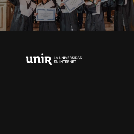
Universidad
Internacional
de
La
Rioja