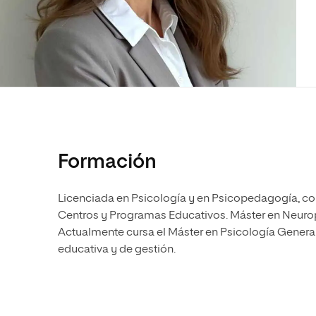
Diseño
Ingeniería y Tecnología
Ciencias P
Escuela de Humanidades
Ofici
Ciencias de la Salud
Diseño
Internacio
Inter
Normas de Organización y
Ciencias Sociales
Ciencias de la Salud
Funcionamiento
Humanidades
Ciencias Sociales
Artes
Humanidades
Música
Artes
Música
Formación
Licenciada en Psicología y en Psicopedagogía, co
Centros y Programas Educativos. Máster en Neuro
Actualmente cursa el Máster en Psicología General 
educativa y de gestión.