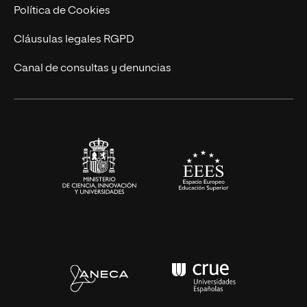
Cursos Universitarios
Actualidad
Política de Cookies
UNIR Revista
Cláusulas legales RGPD
Eventos
Canal de consultas y denuncias
Alianzas corporativas
Sala de prensa
Contacto