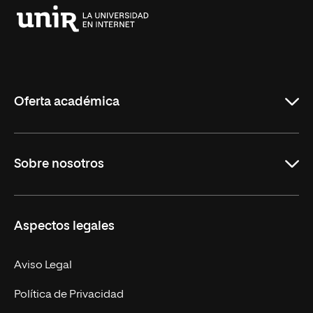
Universidad
Internacional
de
La
Rioja
Oferta académica
Grados
Sobre nosotros
Másteres Oficiales
Másteres Propios
Misión y Valores
Aspectos legales
Doctorados
Facultades
Experto Universitario
Nuestro Equipo
Aviso Legal
Postgrados
Trabaja en UNIR
Política de Privacidad