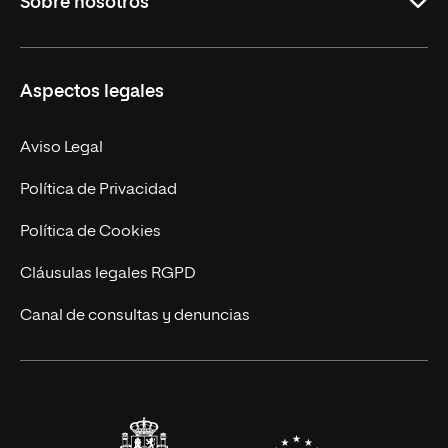
Sobre nosotros
Másteres Oficiales
Másteres Propios
Misión y Valores
Aspectos legales
Doctorados
Facultades
Experto Universitario
Nuestro Equipo
Aviso Legal
Postgrados
Trabaja en UNIR
Política de Privacidad
Cursos Universitarios
Actualidad
Política de Cookies
UNIR Revista
Cláusulas legales RGPD
Eventos
Canal de consultas y denuncias
Alianzas corporativas
Sala de prensa
Contacto