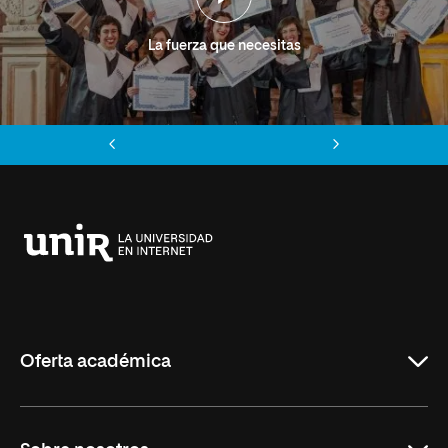
La fuerza que necesitas
Anterior
Siguiente
Universidad
Internacional
de
La
Rioja
Oferta académica
Grados