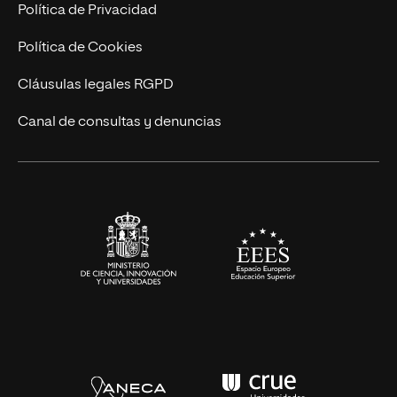
Postgrados
Trabaja en UNIR
Política de Privacidad
Cursos Universitarios
Actualidad
Política de Cookies
UNIR Revista
Cláusulas legales RGPD
Eventos
Canal de consultas y denuncias
Alianzas corporativas
Sala de prensa
Contacto