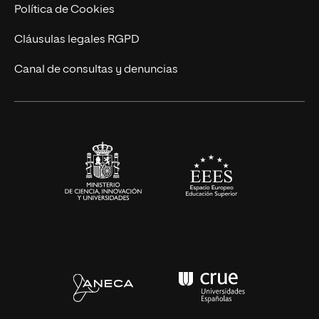
Cursos Universitarios
Actualidad
Política de Cookies
UNIR Revista
Cláusulas legales RGPD
Eventos
Canal de consultas y denuncias
Alianzas corporativas
Sala de prensa
Contacto