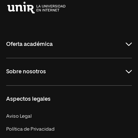
Universidad
Internacional
de
La
Rioja
Oferta académica
Grados
Sobre nosotros
Másteres Oficiales
Másteres Propios
Misión y Valores
Aspectos legales
Doctorados
Facultades
Experto Universitario
Nuestro Equipo
Aviso Legal
Postgrados
Trabaja en UNIR
Política de Privacidad