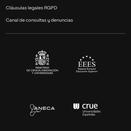
UNIR Revista
Cláusulas legales RGPD
Eventos
Canal de consultas y denuncias
Alianzas corporativas
Sala de prensa
Contacto