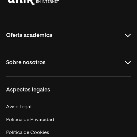
Universidad
Internacional
de
La
Rioja
Oferta académica
Grados
Sobre nosotros
Másteres Oficiales
Másteres Propios
Misión y Valores
Aspectos legales
Doctorados
Facultades
Experto Universitario
Nuestro Equipo
Aviso Legal
Postgrados
Trabaja en UNIR
Política de Privacidad
Cursos Universitarios
Actualidad
Política de Cookies