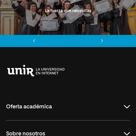
La fuerza que necesitas
Anterior
Siguiente
Universidad
Internacional
de
La
Rioja
Oferta académica
Grados
Sobre nosotros