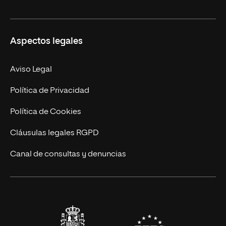
Másteres Oficiales
Másteres Propios
Misión y Valores
Aspectos legales
Doctorados
Facultades
Experto Universitario
Nuestro Equipo
Aviso Legal
Postgrados
Trabaja en UNIR
Política de Privacidad
Cursos Universitarios
Actualidad
Política de Cookies
UNIR Revista
Cláusulas legales RGPD
Eventos
Canal de consultas y denuncias
Alianzas corporativas
Sala de prensa
Contacto