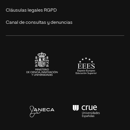
UNIR Revista
Cláusulas legales RGPD
Eventos
Canal de consultas y denuncias
Alianzas corporativas
Sala de prensa
Contacto