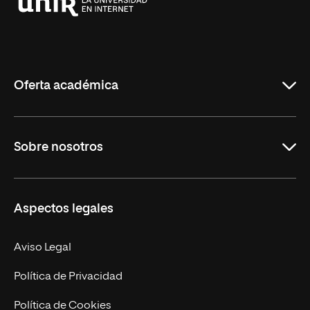
Universidad
Internacional
de
La
Rioja
Oferta académica
Grados
Sobre nosotros
Másteres Oficiales
Másteres Propios
Misión y Valores
Aspectos legales
Doctorados
Facultades
Experto Universitario
Nuestro Equipo
Aviso Legal
Postgrados
Trabaja en UNIR
Política de Privacidad
Cursos Universitarios
Actualidad
Política de Cookies