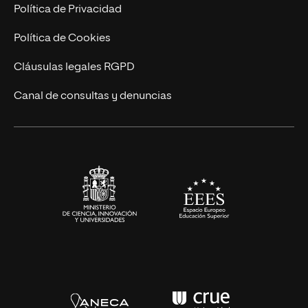
Postgrados
Trabaja en UNIR
Política de Privacidad
Cursos Universitarios
Actualidad
Política de Cookies
UNIR Revista
Cláusulas legales RGPD
Eventos
Canal de consultas y denuncias
Alianzas corporativas
Sala de prensa
Contacto