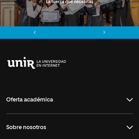
La fuerza que necesitas
Anterior
Siguiente
Universidad
Internacional
de
La
Rioja
Oferta académica
Grados
Sobre nosotros
Másteres Oficiales