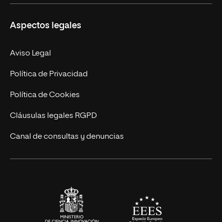
Másteres Propios
Misión y Valores
Aspectos legales
Doctorados
Facultades
Experto Universitario
Nuestro Equipo
Aviso Legal
Postgrados
Trabaja en UNIR
Política de Privacidad
Cursos Universitarios
Actualidad
Política de Cookies
UNIR Revista
Cláusulas legales RGPD
Eventos
Canal de consultas y denuncias
Alianzas corporativas
Sala de prensa
Contacto