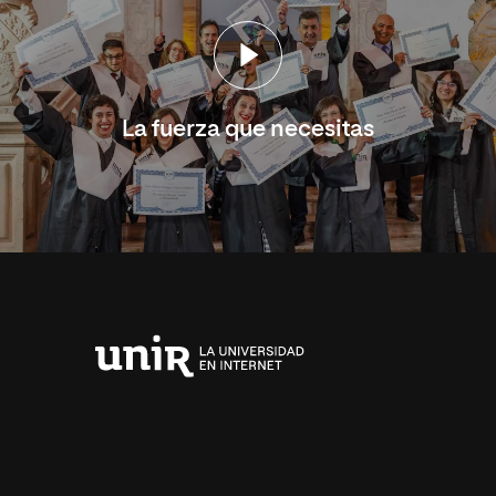
La fuerza que necesitas
Universidad
Internacional
de
La
Rioja