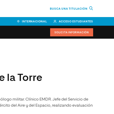
BUSCA UNA TITULACIÓN
INTERNACIONAL
ACCESO ESTUDIANTES
SOLICITA INFORMACIÓN
Facultad de Ciencias de la
Educación y Humanidades
Facultad de Ciencias de la
 la Torre
Salud
Facultad de Economía y
Empresa
cólogo militar. Clínico EMDR. Jefe del Servicio de
Escuela Superior de Ingeniería
y Tecnología (ESIT)
rcito del Aire y del Espacio, realizando evaluación
Facultad de Derecho