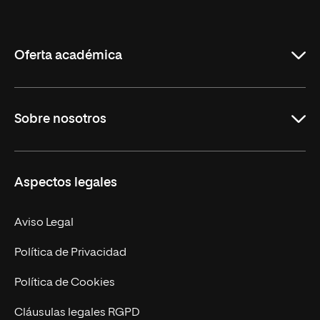
Internacional
de
La
Rioja
Oferta académica
Grados
Sobre nosotros
Másteres Oficiales
Másteres Propios
Misión y Valores
Aspectos legales
Doctorados
Facultades
Experto Universitario
Nuestro Equipo
Aviso Legal
Postgrados
Trabaja en UNIR
Política de Privacidad
Cursos Universitarios
Actualidad
Política de Cookies
UNIR Revista
Cláusulas legales RGPD