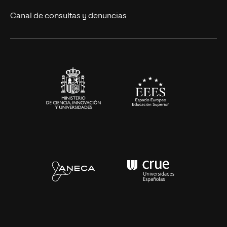
Eventos
Canal de consultas y denuncias
Alianzas corporativas
Sala de prensa
Contacto