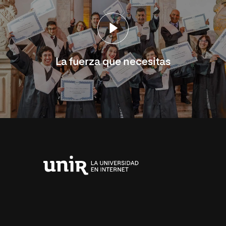
La fuerza que necesitas
Universidad
Internacional
de
La
Rioja