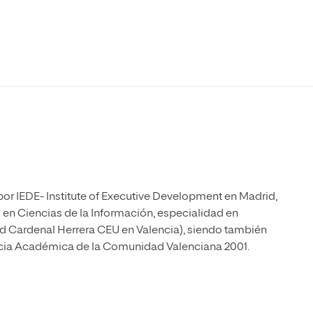
Máster Universitario en Psicopedagogía
olíticas y Relaciones
Acceso universitario para
na de Movilidad
nales
mayores
nacional
Máster Universitario en Atención Temprana y
Desarrollo Infantil
Máster Universitario en Enseñanza de Español
como Lengua Extranjera (ELE)
r IEDE- Institute of Executive Development en Madrid,
en Ciencias de la Información, especialidad en
ad Cardenal Herrera CEU en Valencia), siendo también
ncia Académica de la Comunidad Valenciana 2001.