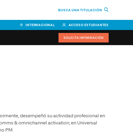
BUSCA UNA TITULACIÓN
INTERNACIONAL
ACCESO ESTUDIANTES
SOLICITA INFORMACIÓN
Facultad de Ciencias de la
Educación y Humanidades
Facultad de Ciencias de la
Salud
Facultad de Economía y
Empresa
iormente, desempeñó su actividad profesional en
Escuela Superior de Ingeniería
y Tecnología (ESIT)
mms & omnichannel activation; en Universal
mo PM.
Facultad de Derecho