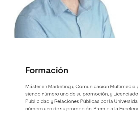
Diseño
Ingeniería y Tecnología
Ciencias P
Escuela de Humanidades
Ofici
Ciencias de la Salud
Diseño
Internacio
Inter
Normas de Organización y
Ciencias Sociales
Ciencias de la Salud
Funcionamiento
Humanidades
Ciencias Sociales
Artes
Humanidades
Música
Artes
Música
Formación
Máster en Marketing y Comunicación Multimedia po
siendo número uno de su promoción, y Licenciado 
Publicidad y Relaciones Públicas por la Universid
número uno de su promoción. Premio a la Excele