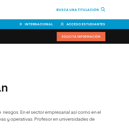
BUSCA UNA TITULACIÓN
INTERNACIONAL
ACCESO ESTUDIANTES
SOLICITA INFORMACIÓN
Facultad de Ciencias de la
Educación y Humanidades
Facultad de Ciencias de la
án
Salud
Facultad de Economía y
Empresa
 riesgos. En el sector empresarial así como en el
Escuela Superior de Ingeniería
y Tecnología (ESIT)
as y operativas. Profesor en universidades de
Facultad de Derecho