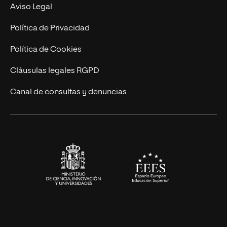
Experto Universitario
Nuestro Equipo
Aviso Legal
Postgrados
Trabaja en UNIR
Política de Privacidad
Cursos Universitarios
Actualidad
Política de Cookies
UNIR Revista
Cláusulas legales RGPD
Eventos
Canal de consultas y denuncias
Alianzas corporativas
Sala de prensa
Contacto