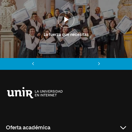
La fuerza que necesitas
Anterior
Siguiente
Universidad
Internacional
de
La
Rioja
Oferta académica