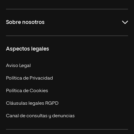
Grados
Sobre nosotros
Másteres Oficiales
Másteres Propios
Misión y Valores
Aspectos legales
Doctorados
Facultades
Experto Universitario
Nuestro Equipo
Aviso Legal
Postgrados
Trabaja en UNIR
Política de Privacidad
Cursos Universitarios
Actualidad
Política de Cookies
UNIR Revista
Cláusulas legales RGPD
Eventos
Canal de consultas y denuncias
Alianzas corporativas