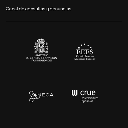
Eventos
Canal de consultas y denuncias
Alianzas corporativas
Sala de prensa
Contacto