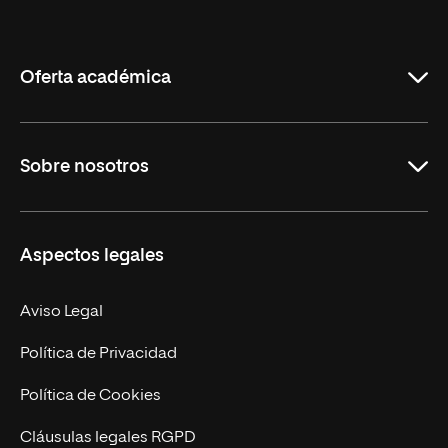
Internacional
de
La
Rioja
Oferta académica
Grados
Sobre nosotros
Másteres Oficiales
Másteres Propios
Misión y Valores
Aspectos legales
Doctorados
Facultades
Experto Universitario
Nuestro Equipo
Aviso Legal
Postgrados
Trabaja en UNIR
Política de Privacidad
Cursos Universitarios
Actualidad
Política de Cookies
UNIR Revista
Cláusulas legales RGPD