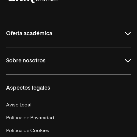
Universidad
Internacional
de
La
Rioja
Oferta académica
Grados
Sobre nosotros
Másteres Oficiales
Másteres Propios
Misión y Valores
Aspectos legales
Doctorados
Facultades
Experto Universitario
Nuestro Equipo
Aviso Legal
Postgrados
Trabaja en UNIR
Política de Privacidad
Cursos Universitarios
Actualidad
Política de Cookies