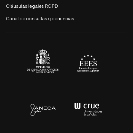
UNIR Revista
Cláusulas legales RGPD
Eventos
Canal de consultas y denuncias
Alianzas corporativas
Sala de prensa
Contacto