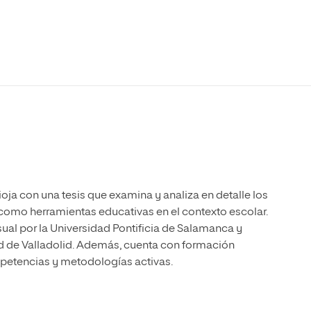
Máster Universitario en Psicopedagogía
olíticas y Relaciones
Acceso universitario para
na de Movilidad
nales
mayores
nacional
Máster Universitario en Atención Temprana y
Desarrollo Infantil
Máster Universitario en Enseñanza de Español
como Lengua Extranjera (ELE)
ja con una tesis que examina y analiza en detalle los
 como herramientas educativas en el contexto escolar.
al por la Universidad Pontificia de Salamanca y
d de Valladolid. Además, cuenta con formación
petencias y metodologías activas.