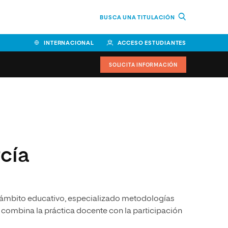
BUSCA UNA TITULACIÓN
INTERNACIONAL
ACCESO ESTUDIANTES
SOLICITA INFORMACIÓN
Facultad de Ciencias de la
Educación y Humanidades
Facultad de Ciencias de la
cía
Salud
Facultad de Economía y
Empresa
 ámbito educativo, especializado metodologías
Escuela Superior de Ingeniería
y Tecnología (ESIT)
a combina la práctica docente con la participación
Facultad de Derecho