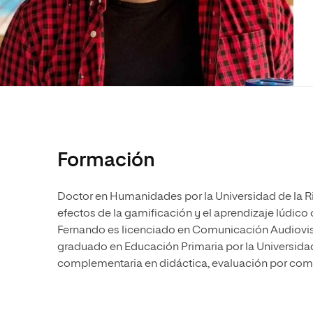
Diseño
Ingeniería y Tecnología
Ciencias P
Escuela de Humanidades
Ofici
Ciencias de la Salud
Diseño
Internacio
Inter
Normas de Organización y
Ciencias Sociales
Ciencias de la Salud
Funcionamiento
Humanidades
Ciencias Sociales
Artes
Humanidades
Música
Artes
Música
Formación
Doctor en Humanidades por la Universidad de la Rio
efectos de la gamificación y el aprendizaje lúdico
Fernando es licenciado en Comunicación Audiovisu
graduado en Educación Primaria por la Universida
complementaria en didáctica, evaluación por com