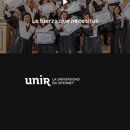
La fuerza que necesitas
Universidad
Internacional
de
La
Rioja