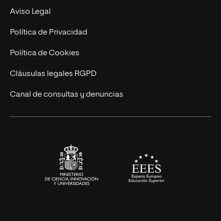
Experto Universitario
Nuestro Equipo
Aviso Legal
Postgrados
Trabaja en UNIR
Política de Privacidad
Cursos Universitarios
Actualidad
Política de Cookies
UNIR Revista
Cláusulas legales RGPD
Eventos
Canal de consultas y denuncias
Alianzas corporativas
Sala de prensa
Contacto