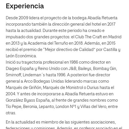
Experiencia
Desde 2009 lidera el proyecto de la bodega Abadía Retuerta
incorporando también la dirección general del hotel en 2017
hasta la actualidad. Durante este periodo ha creado e
impulsado dos grandes proyectos: el Club The Craft en Madrid
en 2013 y la Academia del Terruño en 2018. Además, en 2015
recibió el premio de “Mejor directivo de Calidad” por Castilla y
León Económica.
Inició su trayectoria profesional en 1986 como director en
Diageo España y Reino Unido con J&B, Baileys, Bombay Gin,
Smirnoff, Lindeman´s hasta 1996. A posteriori fue director
general a Arco Bodegas Unidas liderando marcas como
Marqués de Griñón, Marqués de Monistrol o Durius hasta el
2004. Y antes de incorporarse a Abadía Retuerta estuvo en
González Byass España, al frente de grandes nombres como
Tío Pepe, Beronia, Lepanto, London Nº1 y Viñas del Vero, entre
otras.
En la actualidad es miembro de las siguientes asociaciones,
federaciones y comisiones. Además, es profesor asociado en el