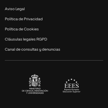
Experto Universitario
Nuestro Equipo
Aviso Legal
Postgrados
Trabaja en UNIR
Política de Privacidad
Cursos Universitarios
Actualidad
Política de Cookies
UNIR Revista
Cláusulas legales RGPD
Eventos
Canal de consultas y denuncias
Alianzas corporativas
Sala de prensa
Contacto