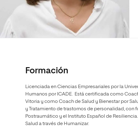
Diseño
Ingeniería y Tecnología
Ciencias P
Escuela de Humanidades
Ofici
Ciencias de la Salud
Diseño
Internacio
Inter
Normas de Organización y
Ciencias Sociales
Ciencias de la Salud
Funcionamiento
Humanidades
Ciencias Sociales
Artes
Humanidades
Música
Artes
Música
Formación
Licenciada en Ciencias Empresariales por la Univ
Humanos por ICADE. Está certificada como Coach D
Vitoria y como Coach de Salud y Bienestar por Salu
y Tratamiento de trastornos de personalidad, con 
Postraumático y el Instituto Español de Resilienc
Salud a través de Humanizar.