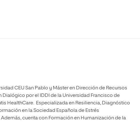
Máster Universitario en Psicopedagogía
olíticas y Relaciones
Acceso universitario para
na de Movilidad
nales
mayores
nacional
Máster Universitario en Atención Temprana y
Desarrollo Infantil
Máster Universitario en Enseñanza de Español
como Lengua Extranjera (ELE)
ersidad CEU San Pablo y Máster en Dirección de Recursos
ialógico por el IDDI de la Universidad Francisco de
tis HealthCare. Especializada en Resiliencia, Diagnóstico
formación en la Sociedad Española de Estrés
ia. Además, cuenta con Formación en Humanización de la