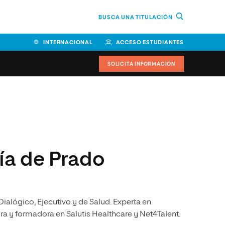
BUSCA UNA TITULACIÓN
INTERNACIONAL
ACCESO ESTUDIANTES
SOLICITA INFORMACIÓN
Facultad de Ciencias de la
Educación y Humanidades
Facultad de Ciencias de la
Salud
ía de Prado
Facultad de Economía y
Empresa
Escuela Superior de Ingeniería
ialógico, Ejecutivo y de Salud. Experta en
y Tecnología (ESIT)
ra y formadora en Salutis Healthcare y Net4Talent.
Facultad de Derecho