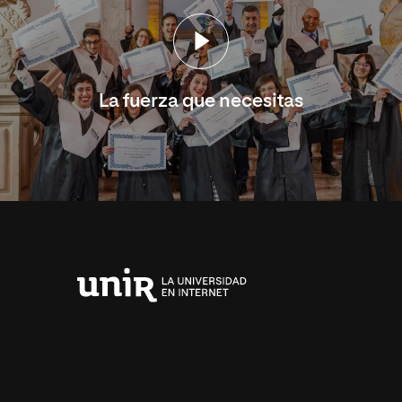
La fuerza que necesitas
Universidad
Internacional
de
La
Rioja