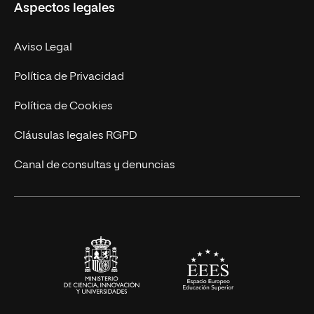
Aspectos legales
Doctorados
Facultades
Experto Universitario
Nuestro Equipo
Aviso Legal
Postgrados
Trabaja en UNIR
Política de Privacidad
Cursos Universitarios
Actualidad
Política de Cookies
UNIR Revista
Cláusulas legales RGPD
Eventos
Canal de consultas y denuncias
Alianzas corporativas
Sala de prensa
Contacto