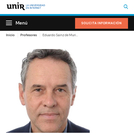
Menú
SOLICITA INFORMACIÓN
Inicio
Profesores
Eduardo Sainz de Murieta García de Galdeano