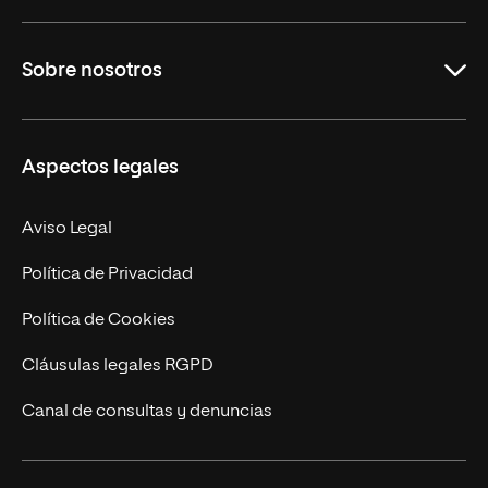
Grados
Sobre nosotros
Másteres Oficiales
Másteres Propios
Misión y Valores
Aspectos legales
Doctorados
Facultades
Experto Universitario
Nuestro Equipo
Aviso Legal
Postgrados
Trabaja en UNIR
Política de Privacidad
Cursos Universitarios
Actualidad
Política de Cookies
UNIR Revista
Cláusulas legales RGPD
Eventos
Canal de consultas y denuncias
Alianzas corporativas