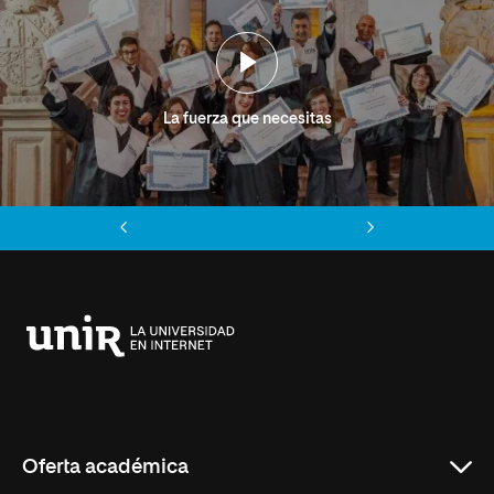
La fuerza que necesitas
Anterior
Siguiente
Universidad
Internacional
de
La
Rioja
Oferta académica