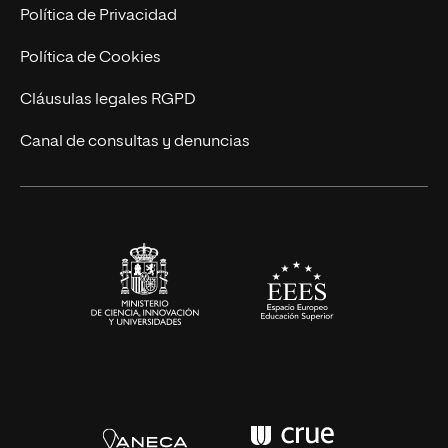
Postgrados
Trabaja en UNIR
Política de Privacidad
Cursos Universitarios
Actualidad
Política de Cookies
UNIR Revista
Cláusulas legales RGPD
Eventos
Canal de consultas y denuncias
Alianzas corporativas
Sala de prensa
Contacto