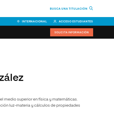
BUSCA UNA TITULACIÓN
INTERNACIONAL
ACCESO ESTUDIANTES
SOLICITA INFORMACIÓN
Facultad de Ciencias de la
Educación y Humanidades
Facultad de Ciencias de la
zález
Salud
Facultad de Economía y
Empresa
vel medio superior en física y matemáticas.
Escuela Superior de Ingeniería
y Tecnología (ESIT)
acción luz-materia y cálculos de propiedades
Facultad de Derecho