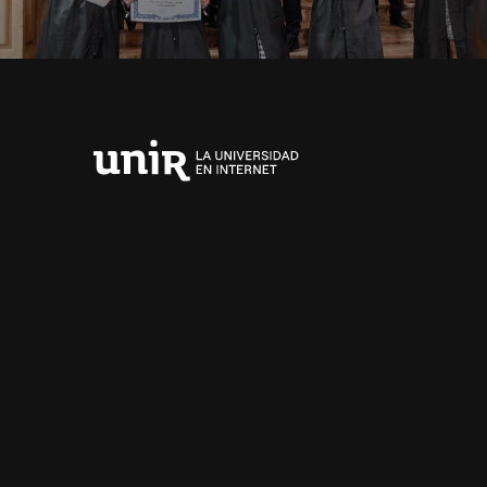
Universidad
Internacional
de
La
Rioja