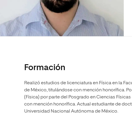
Diseño
Ingeniería y Tecnología
Ciencias P
Escuela de Humanidades
Ofici
Ciencias de la Salud
Diseño
Internacio
Inter
Normas de Organización y
Ciencias Sociales
Ciencias de la Salud
Funcionamiento
Humanidades
Ciencias Sociales
Artes
Humanidades
Música
Artes
Música
Formación
Realizó estudios de licenciatura en Física en la F
de México, titulándose con mención honorífica. P
(Física) por parte del Posgrado en Ciencias Físic
con mención honorífica. Actual estudiante de doct
Universidad Nacional Autónoma de México.