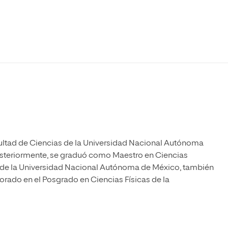
Máster Universitario en Psicopedagogía
olíticas y Relaciones
Acceso universitario para
na de Movilidad
nales
mayores
nacional
Máster Universitario en Atención Temprana y
Desarrollo Infantil
Máster Universitario en Enseñanza de Español
como Lengua Extranjera (ELE)
acultad de Ciencias de la Universidad Nacional Autónoma
osteriormente, se graduó como Maestro en Ciencias
as de la Universidad Nacional Autónoma de México, también
orado en el Posgrado en Ciencias Físicas de la